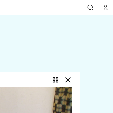
Vyhledávání
Můj 
Prima+
CNN Prima News
Prima Fresh
Prima Living
Prima Zoom
Prima Lajk
Sledujte nás