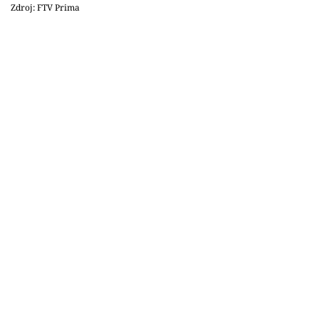
Sledujte prima+
Zdroj: FTV Prima
Přihlášení
Sledujte nás