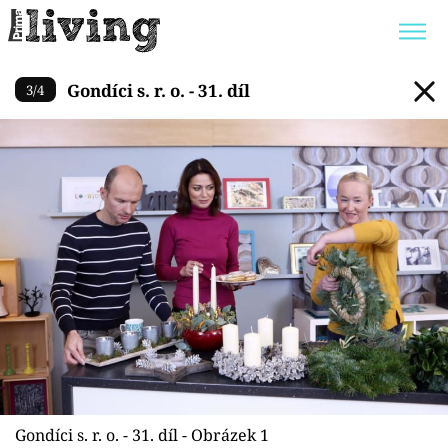
Gondíci s. r. o. - 31. díl
Gondíci s. r. o. - 31. díl
3
/
4
Trendy:
JAK UŠETŘIT
POKOJOVÉ KVĚTINY
BYDLENÍ SLAVNÝCH
ZAHRADA
Témata
Bydlení
Zahrada
Design
Gondíci s. r. o. - 31. díl - Obrázek 1