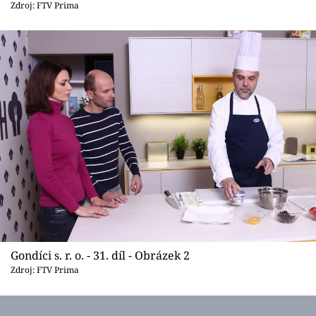
Sledujte prima+
Zdroj: FTV Prima
Přihlášení
Sledujte nás
Gondíci s. r. o. - 31. díl - Obrázek 2
Zdroj: FTV Prima