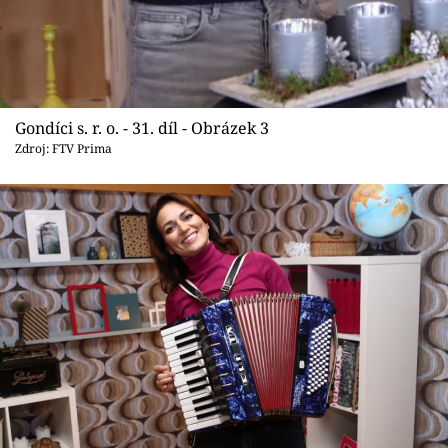
Gondíci s. r. o. - 31. díl - Obrázek 3
Zdroj: FTV Prima