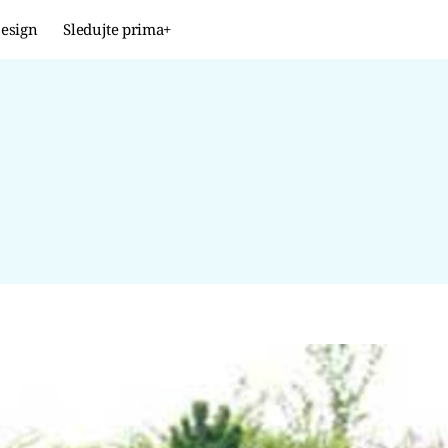
esign
Sledujte prima+
Design
TRENDY
JAK NA TO
PROMĚNY
NAŠE TIPY