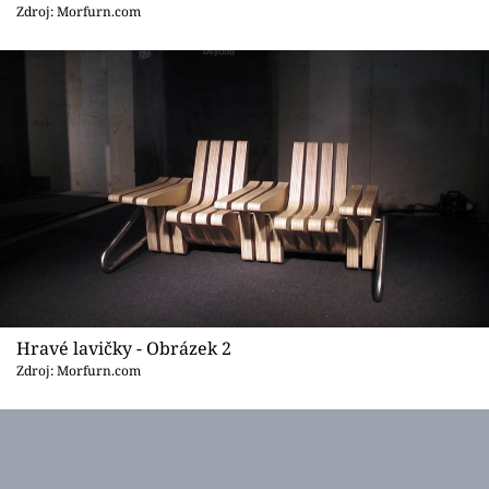
Sledujte prima+
Zdroj: Morfurn.com
Přihlášení
Sledujte nás
Hravé lavičky - Obrázek 2
Zdroj: Morfurn.com