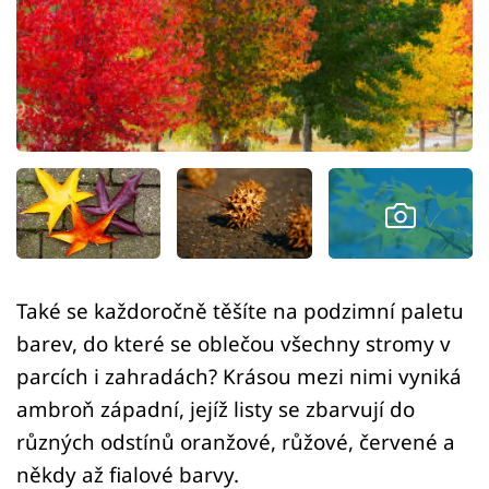
Sledujte prima+
Přihlášení
Sledujte nás
Také se každoročně těšíte na podzimní paletu
barev, do které se oblečou všechny stromy v
parcích i zahradách? Krásou mezi nimi vyniká
ambroň západní, jejíž listy se zbarvují do
různých odstínů oranžové, růžové, červené a
někdy až fialové barvy.