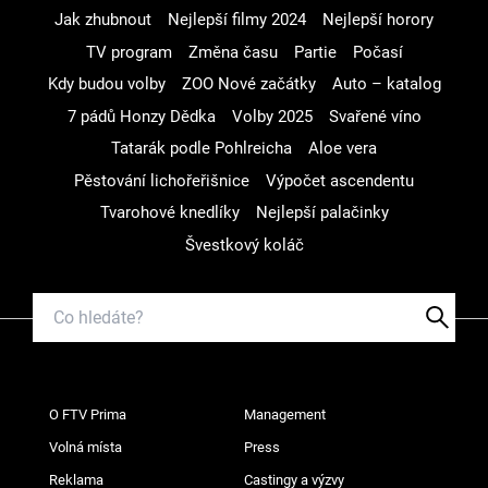
Jak zhubnout
Nejlepší filmy 2024
Nejlepší horory
TV program
Změna času
Partie
Počasí
Kdy budou volby
ZOO Nové začátky
Auto – katalog
7 pádů Honzy Dědka
Volby 2025
Svařené víno
Tatarák podle Pohlreicha
Aloe vera
Pěstování lichořeřišnice
Výpočet ascendentu
Tvarohové knedlíky
Nejlepší palačinky
Švestkový koláč
O FTV Prima
Management
Volná místa
Press
Reklama
Castingy a výzvy