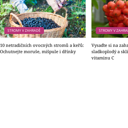
STROMY V ZAHRADĚ
STROMY V ZAHRA
10 netradičních ovocných stromů a keřů:
Vysaďte si na za
Ochutnejte moruše, mišpule i dřínky
sladkoplodý a skl
vitaminu C