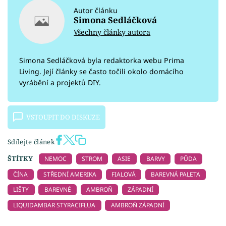
Autor článku
Simona Sedláčková
Všechny články autora
Simona Sedláčková byla redaktorka webu Prima
Living. Její články se často točili okolo domácího
vyrábění a projektů DIY.
VSTOUPIT DO DISKUZE
Sdílejte článek
ŠTÍTKY
NEMOC
STROM
ASIE
BARVY
PŮDA
ČÍNA
STŘEDNÍ AMERIKA
FIALOVÁ
BAREVNÁ PALETA
LIŠTY
BAREVNÉ
AMBROŇ
ZÁPADNÍ
LIQUIDAMBAR STYRACIFLUA
AMBROŇ ZÁPADNÍ