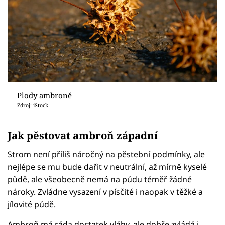
Plody ambroně
Zdroj: iStock
Jak pěstovat ambroň západní
Strom není příliš náročný na pěstební podmínky, ale
nejlépe se mu bude dařit v neutrální, až mírně kyselé
půdě, ale všeobecně nemá na půdu téměř žádné
nároky. Zvládne vysazení v písčité i naopak v těžké a
jílovité půdě.
Ambroň má ráda dostatek vláhy, ale dobře zvládá i