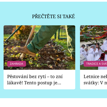
PŘEČTĚTE SI TAKÉ
ZAHRADA
TRADICE A SVÁ
Pěstování bez rytí – to zní
Letnice ne
lákavě! Tento postup je
svátky: V n
vhodný jen pro některé
pondělí z
zahrady