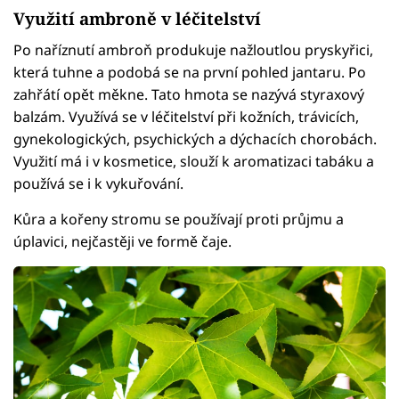
Využití ambroně v léčitelství
Po naříznutí ambroň produkuje nažloutlou pryskyřici,
která tuhne a podobá se na první pohled jantaru. Po
zahřátí opět měkne. Tato hmota se nazývá styraxový
balzám. Využívá se v léčitelství při kožních, trávicích,
gynekologických, psychických a dýchacích chorobách.
Využití má i v kosmetice, slouží k aromatizaci tabáku a
používá se i k vykuřování.
Kůra a kořeny stromu se používají proti průjmu a
úplavici, nejčastěji ve formě čaje.