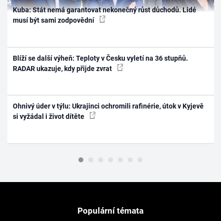
Kuba: Stát nemá garantovat nekonečný růst důchodů. Lidé
musí být sami zodpovědní
Blíží se další výheň: Teploty v Česku vyletí na 36 stupňů.
RADAR ukazuje, kdy přijde zvrat
Ohnivý úder v týlu: Ukrajinci ochromili rafinérie, útok v Kyjevě
si vyžádal i život dítěte
Populární témata