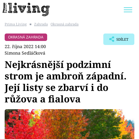
Prima Living
■
Zahrada
Okrasná zahrada
Trendy:
JAK UŠETŘIT
POKOJOVÉ KVĚTINY
OKRASNÁ ZAHRADA
SDÍLET
BYDLENÍ SLAVNÝCH
ZAHRADA
22. října 2022 14:00
Simona Sedláčková
Nejkrásnější podzimní
strom je ambroň západní.
Témata
Její listy se zbarví i do
Bydlení
růžova a fialova
Zahrada
Design