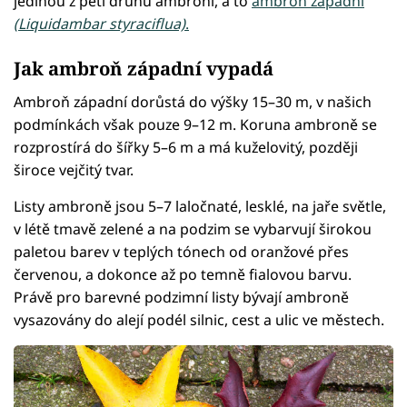
jedinou z pěti druhů ambroní, a to
ambroň západní
(Liquidambar styraciflua)
.
Jak ambroň západní vypadá
Ambroň západní dorůstá do výšky 15–30 m, v našich
podmínkách však pouze 9–12 m. Koruna ambroně se
rozprostírá do šířky 5–6 m a má kuželovitý, později
široce vejčitý tvar.
Listy ambroně jsou 5–7 laločnaté, lesklé, na jaře světle,
v létě tmavě zelené a na podzim se vybarvují širokou
paletou barev v teplých tónech od oranžové přes
červenou, a dokonce až po temně fialovou barvu.
Právě pro barevné podzimní listy bývají ambroně
vysazovány do alejí podél silnic, cest a ulic ve městech.