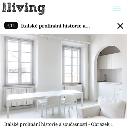
Italské prolínání historie a s
Italské prolínání historie a
6
/
12
Trendy:
JAK UŠETŘIT
POKOJOVÉ KVĚTINY
současnosti
BYDLENÍ SLAVNÝCH
ZAHRADA
Témata
Bydlení
Zahrada
Design
Italské prolínání historie a současnosti - Obrázek 1