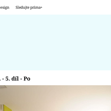
esign
Sledujte prima+
Design
TRENDY
JAK NA TO
PROMĚNY
NAŠE TIPY
II. - 5. díl - Po
- 5. díl - Po