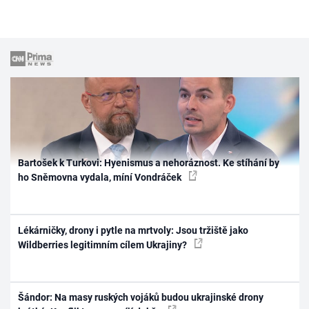
Bartošek k Turkovi: Hyenismus a nehoráznost. Ke stíhání by
ho Sněmovna vydala, míní Vondráček
Lékárničky, drony i pytle na mrtvoly: Jsou tržiště jako
Wildberries legitimním cílem Ukrajiny?
Šándor: Na masy ruských vojáků budou ukrajinské drony