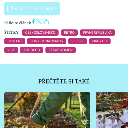
VSTOUPIT DO DISKUZE
Sdílejte článek
ŠTÍTKY
ČESKOSLOVENSKO
RETRO
PRVNÍ REPUBLIKA
BYDLENÍ
FUNKCIONALISMUS
SECESE
NÁBYTEK
VILA
ART DECO
ČESKÝ DOMOV
PŘEČTĚTE SI TAKÉ