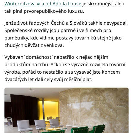
Winternitzova vila od Adolfa Loose
je skromnější, ale i
tak plná prvorepublikového luxusu.
Jenže život řadových Čechů a Slováků takhle nevypadal.
Společenské rozdíly jsou patrné i ve filmech pro
pamětníky, kde vidíme postavy továrníků stejně jako
chudých děvčat z venkova.
Vybavení domácností nepatřilo k nejlacinějším
produktům na trhu. Ačkoli se výrazně rozvíjela tovární
výroba, pořád to nestačilo a za vysavač jste koncem
dvacátých let dali celý svůj měsíční plat.