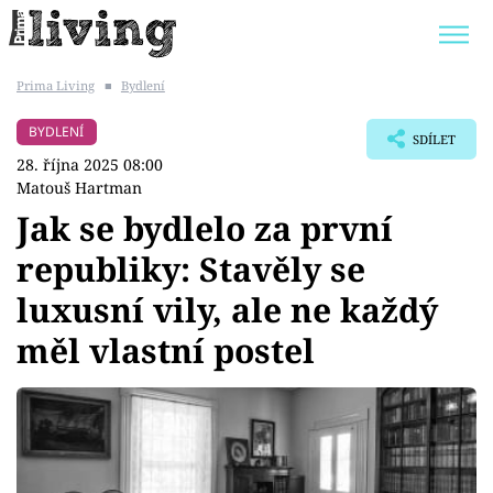
Prima Living
■
Bydlení
Trendy:
JAK UŠETŘIT
POKOJOVÉ KVĚTINY
BYDLENÍ
SDÍLET
BYDLENÍ SLAVNÝCH
ZAHRADA
28. října 2025 08:00
Matouš Hartman
Jak se bydlelo za první
republiky: Stavěly se
Témata
luxusní vily, ale ne každý
Bydlení
měl vlastní postel
Zahrada
Design