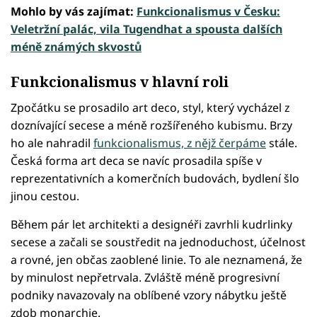
Mohlo by vás zajímat:
Funkcionalismus v Česku:
Veletržní palác, vila Tugendhat a spousta dalších
méně známých skvostů
Funkcionalismus v hlavní roli
Zpočátku se prosadilo art deco, styl, který vycházel z
doznívající secese a méně rozšířeného kubismu. Brzy
ho ale nahradil
funkcionalismus, z nějž čerpáme
stále.
Česká forma art deca se navíc prosadila spíše v
reprezentativních a komerčních budovách, bydlení šlo
jinou cestou.
Během pár let architekti a designéři zavrhli kudrlinky
secese a začali se soustředit na jednoduchost, účelnost
a rovné, jen občas zaoblené linie. To ale neznamená, že
by minulost nepřetrvala. Zvláště méně progresivní
podniky navazovaly na oblíbené vzory nábytku ještě
zdob monarchie.