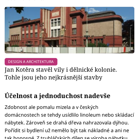
DESIGN A ARCHITEKTURA
Jan Kotěra stavěl vily i dělnické kolonie.
Tohle jsou jeho nejkrásnější stavby
Účelnost a jednoduchost nadevše
Zdobnost ale pomalu mizela a v českých
domácnostech se tehdy usídlilo linoleum nebo skládací
nábytek. Zároveň se drahá dřeva nahrazovala dýhou.
Pořídit si bydlení už nemělo být tak nákladné a ani ne
tak honosné. Z truhlářských dílen se výroba nábytku