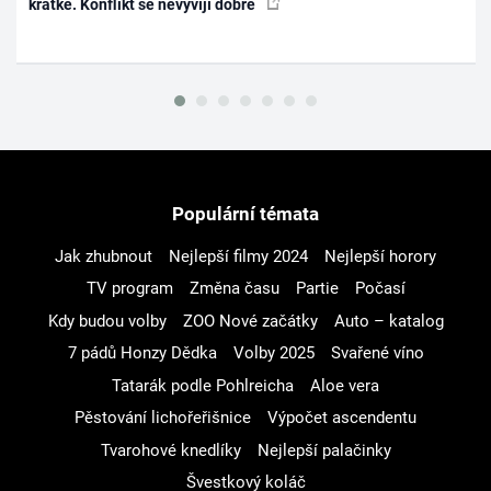
krátké. Konflikt se nevyvíjí dobře
Populární témata
Jak zhubnout
Nejlepší filmy 2024
Nejlepší horory
TV program
Změna času
Partie
Počasí
Kdy budou volby
ZOO Nové začátky
Auto – katalog
7 pádů Honzy Dědka
Volby 2025
Svařené víno
Tatarák podle Pohlreicha
Aloe vera
Pěstování lichořeřišnice
Výpočet ascendentu
Tvarohové knedlíky
Nejlepší palačinky
Švestkový koláč