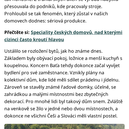
přesouvala do podniků, kde pracovaly stroje.
Prohloubil se tak fenomén, který zůstal v našich
domovech dodnes: sériová produkce.
Přečtěte si:
Speciality českých domovů, nad kterými
cizinci často kroutí hlavou
Ustálilo se rozložení bytů, jak ho známe dnes.
Základem byly obývací pokoj, ložnice a menší kuchyň s
koupelnou. Koncern Baťa tehdy dokonce začal vyvíjet
bydlení pro své zaměstnance. Vznikly plány na
kolektivní dům, kde lidé měli sdílet prádelnu i jídelnu.
Zároveň se stavěly známé řadové domky, účelné, se
zahrádkou a malými místnostmi bez zbytečných
dekorací. Pro mnohé lidi byl takový dům snem. Zvláště
na venkově se žilo v jedné nebo dvou místnostech, a
dokonce ne všichni Češi a Slováci měli vlastní postel.