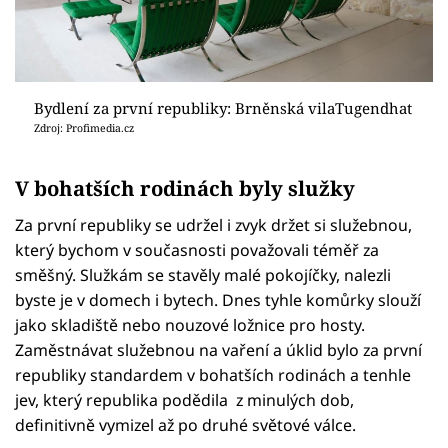
Bydlení za první republiky: Brněnská vilaTugendhat
Zdroj: Profimedia.cz
V bohatších rodinách byly služky
Za první republiky se udržel i zvyk držet si služebnou,
který bychom v současnosti považovali téměř za
směšný. Služkám se stavěly malé pokojíčky, nalezli
byste je v domech i bytech. Dnes tyhle komůrky slouží
jako skladiště nebo nouzové ložnice pro hosty.
Zaměstnávat služebnou na vaření a úklid bylo za první
republiky standardem v bohatších rodinách a tenhle
jev, který republika podědila z minulých dob,
definitivně vymizel až po druhé světové válce.