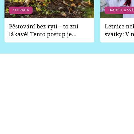
ZAHRADA
TRADICE A SVÁ
Pěstování bez rytí – to zní
Letnice ne
lákavě! Tento postup je
svátky: V n
vhodný jen pro některé
pondělí z
zahrady