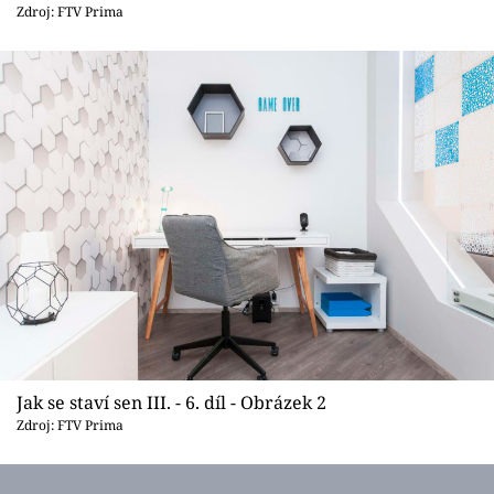
Sledujte prima+
Zdroj: FTV Prima
Přihlášení
Sledujte nás
Jak se staví sen III. - 6. díl - Obrázek 2
Zdroj: FTV Prima