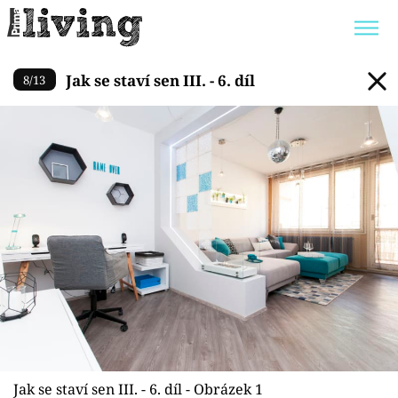
Jak se staví sen III. - 6. díl
Jak se staví sen III. - 6. díl
8
/
13
Trendy:
JAK UŠETŘIT
POKOJOVÉ KVĚTINY
BYDLENÍ SLAVNÝCH
ZAHRADA
Témata
Bydlení
Zahrada
Design
Jak se staví sen III. - 6. díl - Obrázek 1