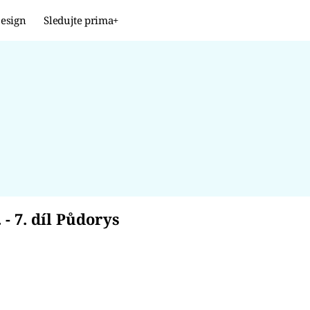
esign
Sledujte prima+
Design
TRENDY
JAK NA TO
PROMĚNY
NAŠE TIPY
 III. - 7. díl Půdorys
. - 7. díl Půdorys