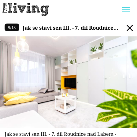
Jak se staví sen III. - 7. díl
Jak se staví sen III. - 7. díl Roudnice
9
/
18
Trendy:
JAK UŠETŘIT
POKOJOVÉ KVĚTINY
nad Labem
BYDLENÍ SLAVNÝCH
ZAHRADA
Témata
Bydlení
Zahrada
Design
Jak se staví sen III. - 7. díl Roudnice nad Labem -