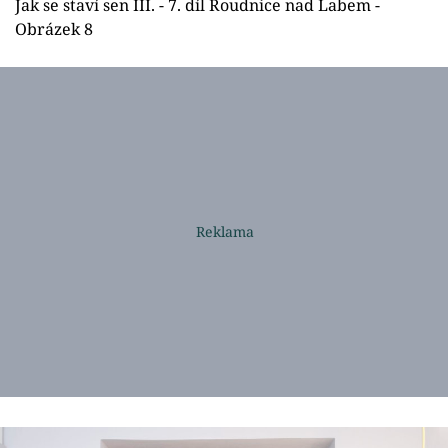
Jak se staví sen III. - 7. díl Roudnice nad Labem -
Obrázek 8