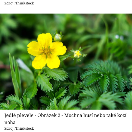
Sledujte prima+
Zdroj: Thinkstock
Přihlášení
Sledujte nás
Jedlé plevele - Obrázek 2 - Mochna husí nebo také kozí
noha
Zdroj: Thinkstock