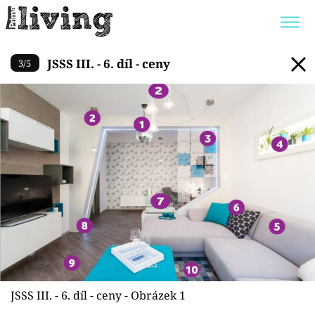
JSSS III. - 6. díl - ceny
JSSS III. - 6. díl - ceny
3
/
5
Trendy:
JAK UŠETŘIT
POKOJOVÉ KVĚTINY
BYDLENÍ SLAVNÝCH
ZAHRADA
Témata
Bydlení
Zahrada
Design
JSSS III. - 6. díl - ceny - Obrázek 1