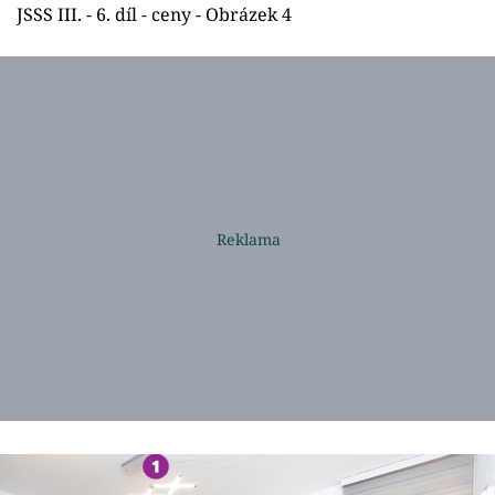
JSSS III. - 6. díl - ceny - Obrázek 4