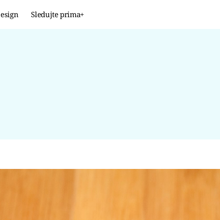
esign
Sledujte prima+
Design
TRENDY
JAK NA TO
PROMĚNY
NAŠE TIPY