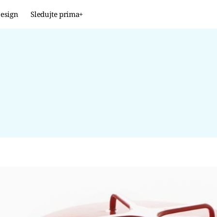
esign
Sledujte prima+
Design
TRENDY
JAK NA TO
PROMĚNY
NAŠE TIPY