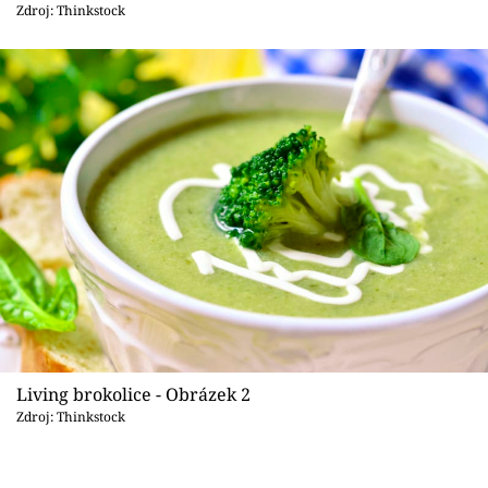
Sledujte prima+
Zdroj: Thinkstock
Přihlášení
Sledujte nás
Living brokolice - Obrázek 2
Zdroj: Thinkstock