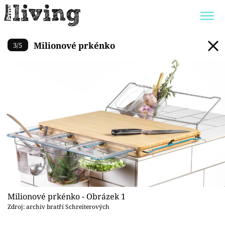
Milionové prkénko
Milionové prkénko
3
/
5
Trendy:
JAK UŠETŘIT
POKOJOVÉ KVĚTINY
BYDLENÍ SLAVNÝCH
ZAHRADA
Témata
Bydlení
Zahrada
Milionové prkénko - Obrázek 1
Design
Zdroj: archiv bratří Schreiterových