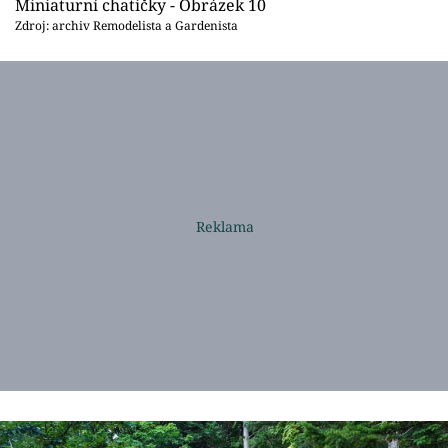
Miniaturní chatičky - Obrázek 10
Zdroj: archiv Remodelista a Gardenista