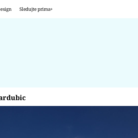
esign
Sledujte prima+
Design
TRENDY
JAK NA TO
PROMĚNY
NAŠE TIPY
 Pardubic
ardubic