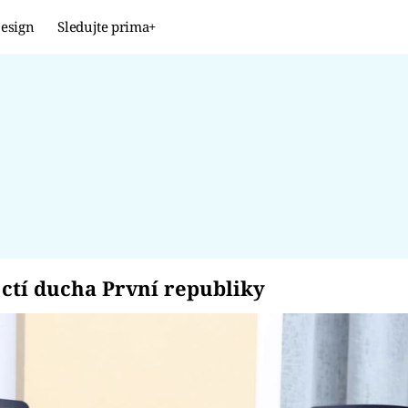
esign
Sledujte prima+
Design
TRENDY
JAK NA TO
PROMĚNY
NAŠE TIPY
a ctí ducha První re
ctí ducha První republiky