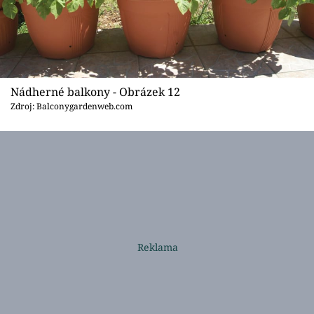
Nádherné balkony - Obrázek 12
Zdroj: Balconygardenweb.com