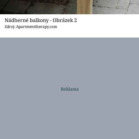
Nádherné balkony - Obrázek 2
Zdroj: Apartmenttherapy.com