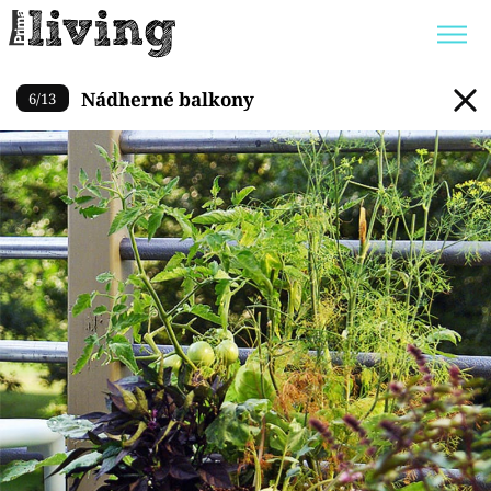
Nádherné balkony
Nádherné balkony
6
/
13
Trendy:
JAK UŠETŘIT
POKOJOVÉ KVĚTINY
BYDLENÍ SLAVNÝCH
ZAHRADA
Témata
Bydlení
Zahrada
Design