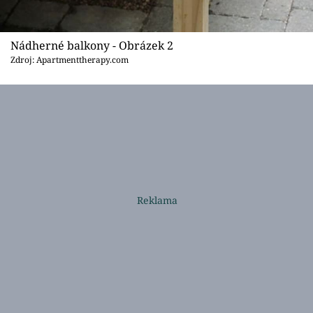
Nádherné balkony - Obrázek 2
Zdroj: Apartmenttherapy.com