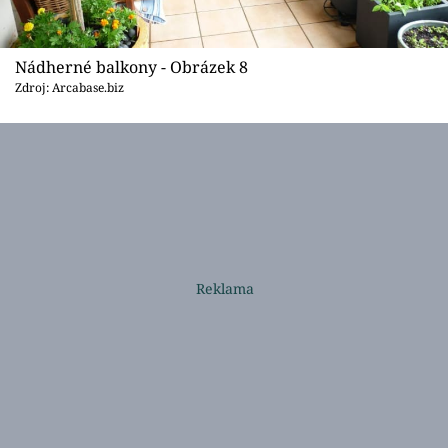
Nádherné balkony - Obrázek 8
Zdroj: Arcabase.biz