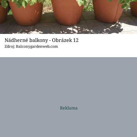
Nádherné balkony - Obrázek 12
Zdroj: Balconygardenweb.com