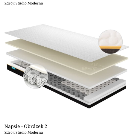
Sledujte prima+
Zdroj: Studio Moderna
Přihlášení
Sledujte nás
Napsie - Obrázek 2
Zdroj: Studio Moderna