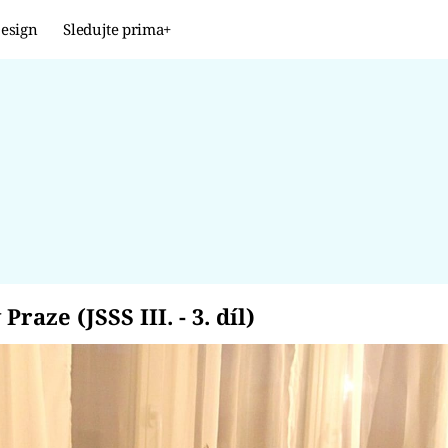
esign
Sledujte prima+
Design
TRENDY
JAK NA TO
PROMĚNY
NAŠE TIPY
 v Praze (JSSS III. - 3
raze (JSSS III. - 3. díl)