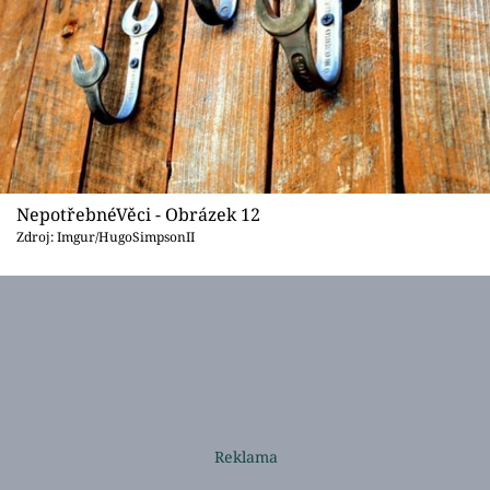
NepotřebnéVěci - Obrázek 12
Zdroj: Imgur/HugoSimpsonII