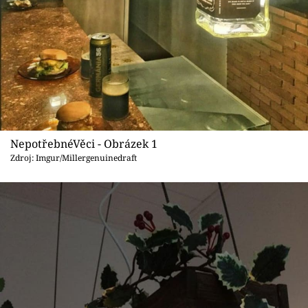
Sledujte prima+
Přihlášení
Sledujte nás
NepotřebnéVěci - Obrázek 1
Zdroj: Imgur/Millergenuinedraft