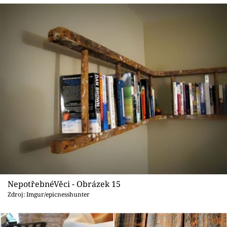
NepotřebnéVěci - Obrázek 15
Zdroj: Imgur/epicnesshunter