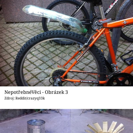
NepotřebnéVěci - Obrázek 3
Zdroj: Reddit/crazyq33k