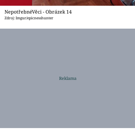
NepotřebnéVěci - Obrázek 14
Zdroj: Imgur/epicnesshunter