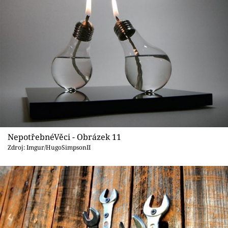
NepotřebnéVěci - Obrázek 11
Zdroj: Imgur/HugoSimpsonII