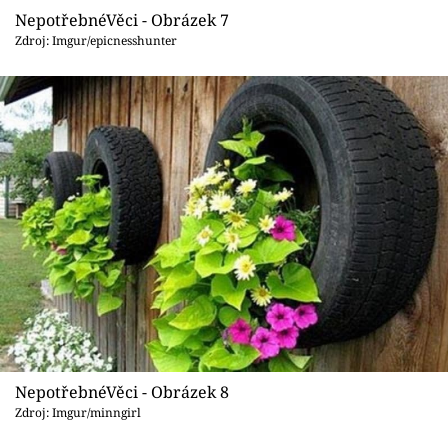
NepotřebnéVěci - Obrázek 7
Zdroj: Imgur/epicnesshunter
NepotřebnéVěci - Obrázek 8
Zdroj: Imgur/minngirl