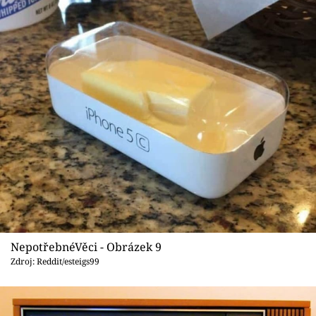
NepotřebnéVěci - Obrázek 9
Zdroj: Reddit/esteigs99