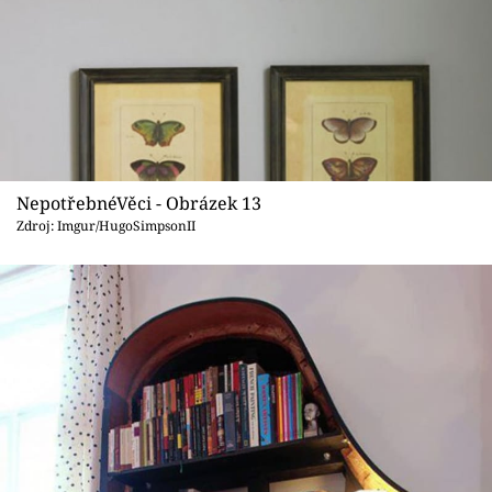
NepotřebnéVěci - Obrázek 13
Zdroj: Imgur/HugoSimpsonII