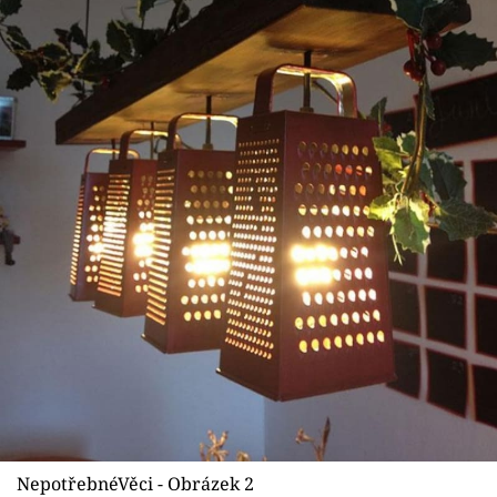
NepotřebnéVěci - Obrázek 2