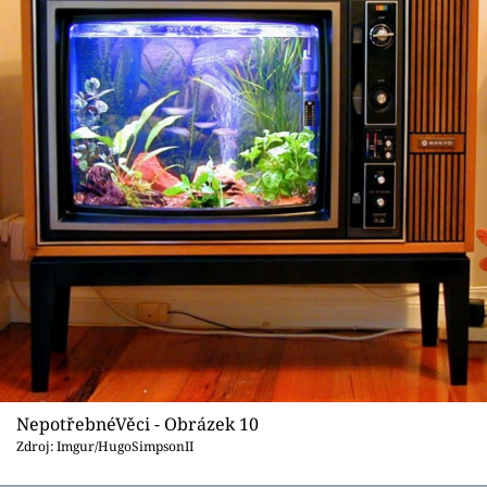
NepotřebnéVěci - Obrázek 10
Zdroj: Imgur/HugoSimpsonII