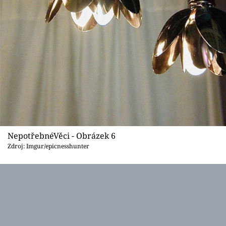
NepotřebnéVěci - Obrázek 6
Zdroj: Imgur/epicnesshunter