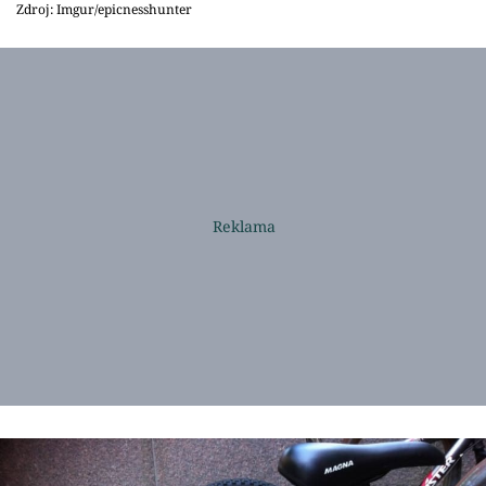
Zdroj: Imgur/epicnesshunter