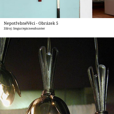
NepotřebnéVěci - Obrázek 5
Zdroj: Imgur/epicnesshunter