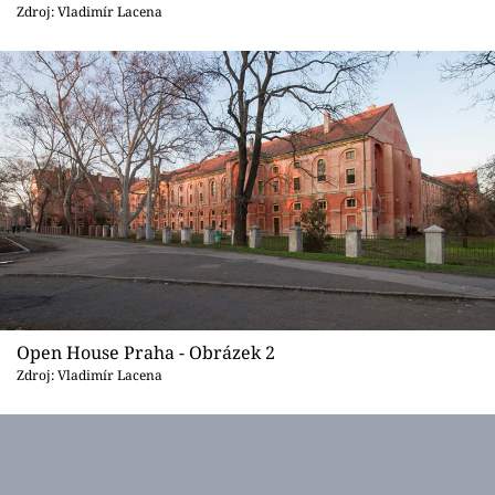
Sledujte prima+
Zdroj: Vladimír Lacena
Přihlášení
Sledujte nás
Open House Praha - Obrázek 2
Zdroj: Vladimír Lacena