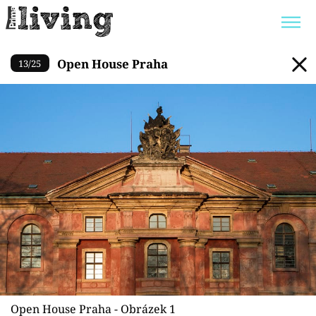
Open House Praha
Open House Praha
13
/
25
Trendy:
JAK UŠETŘIT
POKOJOVÉ KVĚTINY
BYDLENÍ SLAVNÝCH
ZAHRADA
Témata
Bydlení
Zahrada
Design
Open House Praha - Obrázek 1