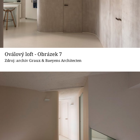
Oválový loft - Obrázek 7
Zdroj: archiv Graux & Baeyens Architecten