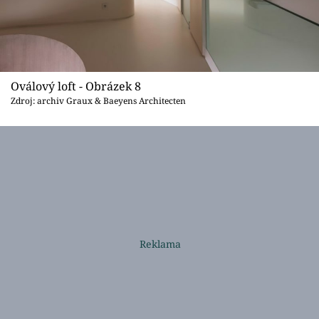
Oválový loft - Obrázek 8
Zdroj: archiv Graux & Baeyens Architecten