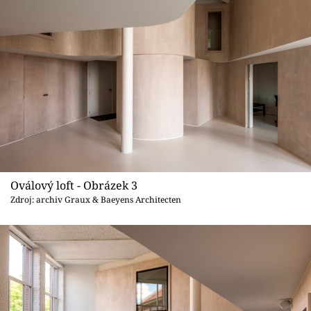
Oválový loft - Obrázek 3
Zdroj: archiv Graux & Baeyens Architecten