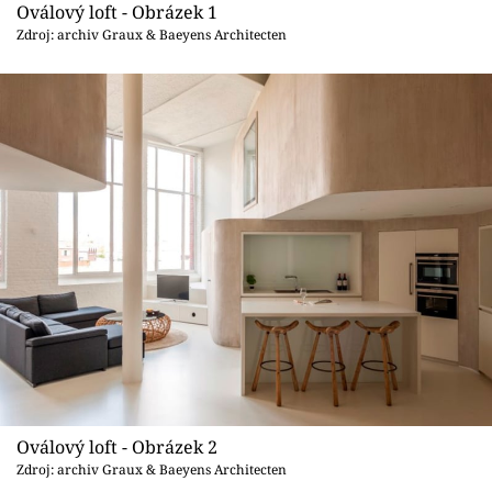
Sledujte prima+
Oválový loft - Obrázek 1
Zdroj: archiv Graux & Baeyens Architecten
Přihlášení
Sledujte nás
Oválový loft - Obrázek 2
Zdroj: archiv Graux & Baeyens Architecten