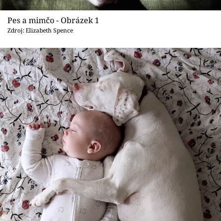
Sledujte prima+
Pes a mimčo - Obrázek 1
Přihlášení
Zdroj: Elizabeth Spence
Sledujte nás