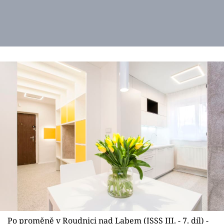
Po proměně v Roudnici nad Labem (JSSS III. - 7. díl) -