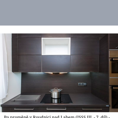
Po proměně v Roudnici nad Labem (JSSS III. - 7. díl) -