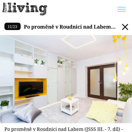
Po proměně v Roudnici nad Lab
Po proměně v Roudnici nad Labem
11
/
23
Trendy:
JAK UŠETŘIT
POKOJOVÉ KVĚTINY
(JSSS III. - 7. díl)
BYDLENÍ SLAVNÝCH
ZAHRADA
Témata
Bydlení
Zahrada
Design
Po proměně v Roudnici nad Labem (JSSS III. - 7. díl) -