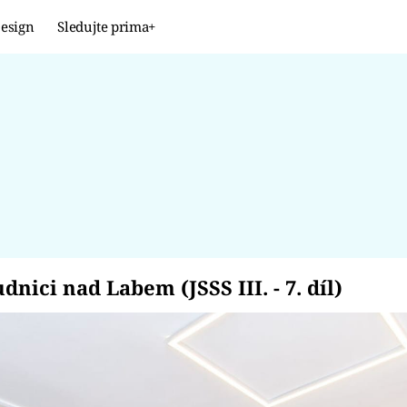
esign
Sledujte prima+
Design
TRENDY
JAK NA TO
PROMĚNY
NAŠE TIPY
udnici nad Labem (JSS
nici nad Labem (JSSS III. - 7. díl)