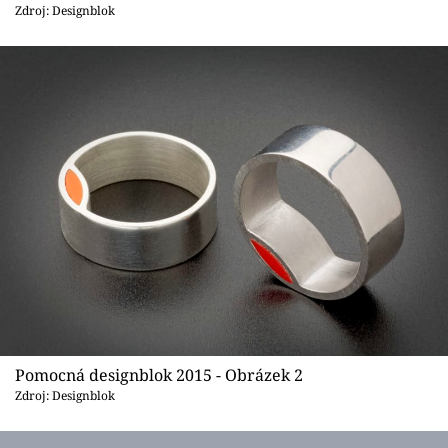
Sledujte prima+
Zdroj: Designblok
Přihlášení
Sledujte nás
Pomocná designblok 2015 - Obrázek 2
Zdroj: Designblok