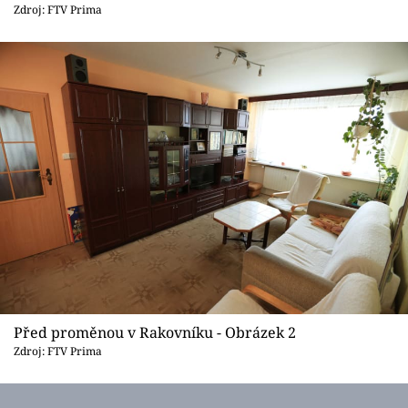
Sledujte prima+
Zdroj: FTV Prima
Přihlášení
Sledujte nás
Před proměnou v Rakovníku - Obrázek 2
Zdroj: FTV Prima