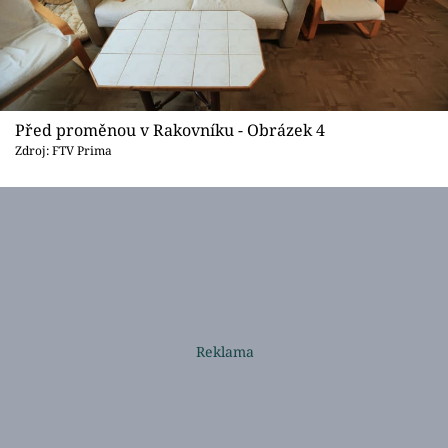
Před proměnou v Rakovníku - Obrázek 4
Zdroj: FTV Prima