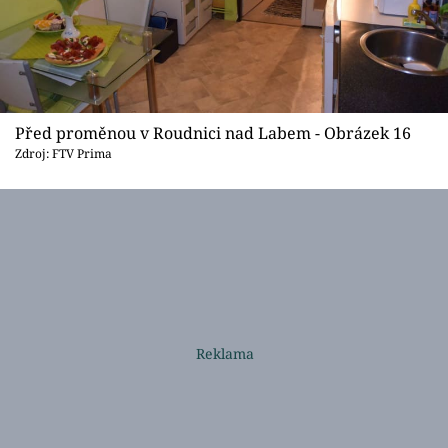
Před proměnou v Roudnici nad Labem - Obrázek 16
Zdroj: FTV Prima