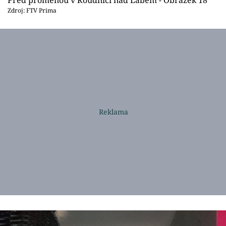
Před proměnou v Roudnici nad Labem - Obrázek 18
Zdroj: FTV Prima