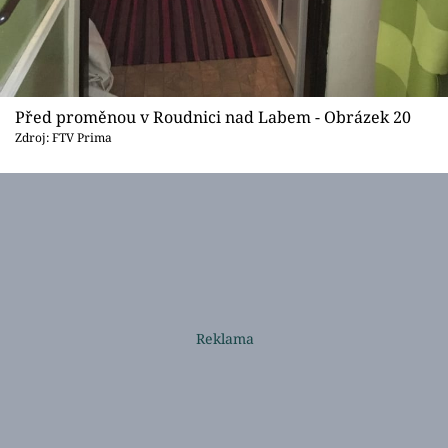
Před proměnou v Roudnici nad Labem - Obrázek 20
Zdroj: FTV Prima