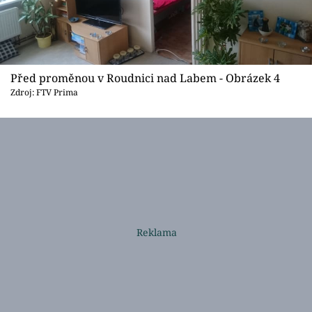
Před proměnou v Roudnici nad Labem - Obrázek 4
Zdroj: FTV Prima