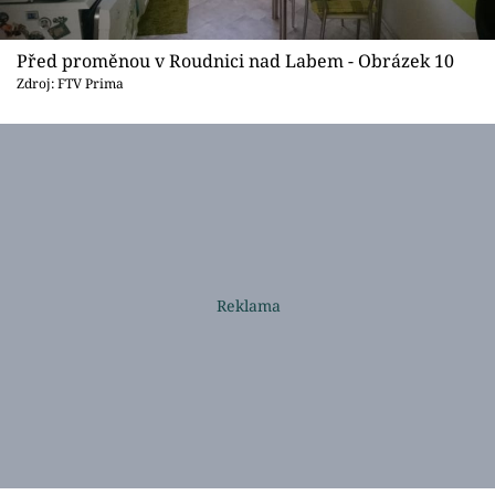
Před proměnou v Roudnici nad Labem - Obrázek 10
Zdroj: FTV Prima