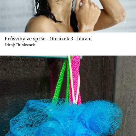
Průšvihy ve sprše - Obrázek 3 - hlavní
Zdroj: Thinkstock