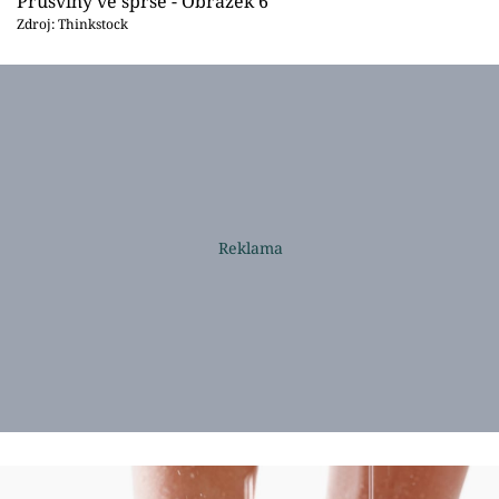
Průšvihy ve sprše - Obrázek 6
Zdroj: Thinkstock