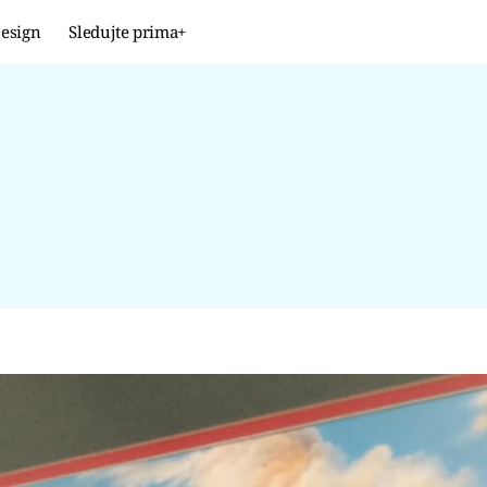
esign
Sledujte prima+
Design
TRENDY
JAK NA TO
PROMĚNY
NAŠE TIPY