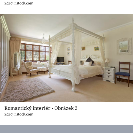
Sledujte prima+
Zdroj: istock.com
Přihlášení
Sledujte nás
Romantický interiér - Obrázek 2
Zdroj: istock.com