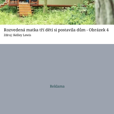
Rozvedená matka tří dětí si postavila dům - Obrázek 4
Zdroj: Kelley Lewis