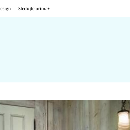
esign
Sledujte prima+
Design
TRENDY
JAK NA TO
PROMĚNY
NAŠE TIPY