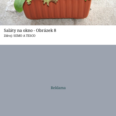
Saláty na okno - Obrázek 8
Zdroj: SEMO A TESCO