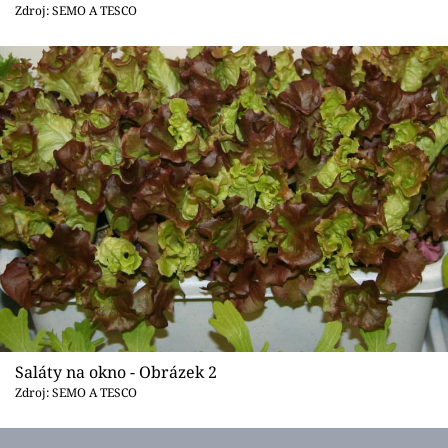
Sledujte prima+
Zdroj: SEMO A TESCO
Přihlášení
Sledujte nás
Saláty na okno - Obrázek 2
Zdroj: SEMO A TESCO