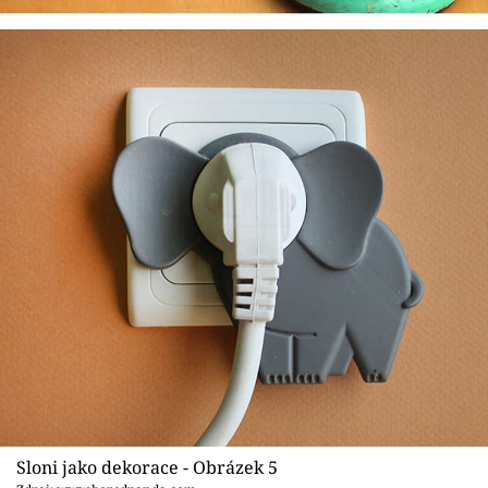
Sloni jako dekorace - Obrázek 5