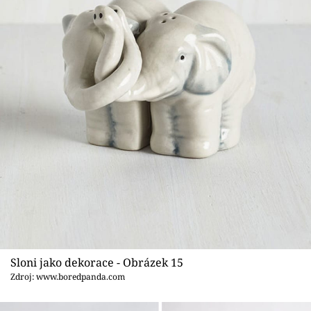
Sloni jako dekorace - Obrázek 15
Zdroj: www.boredpanda.com