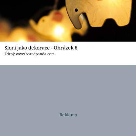
Sloni jako dekorace - Obrázek 6
Zdroj: www.boredpanda.com