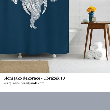
Sloni jako dekorace - Obrázek 10
Zdroj: www.boredpanda.com