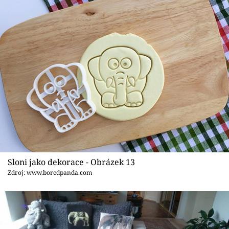
Sloni jako dekorace - Obrázek 13
Zdroj: www.boredpanda.com