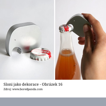
Sloni jako dekorace - Obrázek 16
Zdroj: www.boredpanda.com