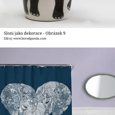
Sloni jako dekorace - Obrázek 9
Zdroj: www.boredpanda.com