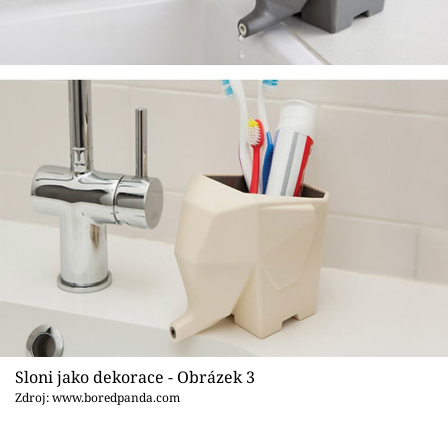
Sloni jako dekorace - Obrázek 3
Zdroj: www.boredpanda.com