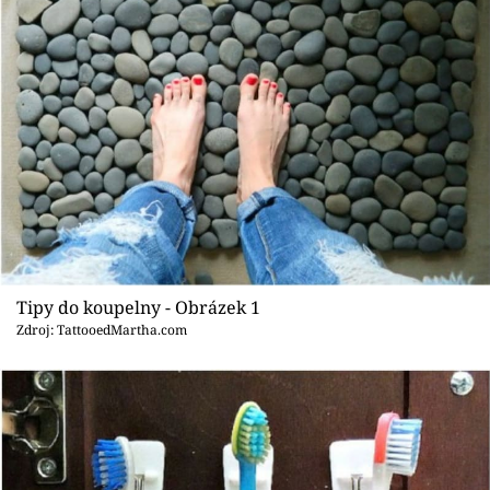
Sledujte prima+
Přihlášení
Sledujte nás
Tipy do koupelny - Obrázek 1
Zdroj: TattooedMartha.com