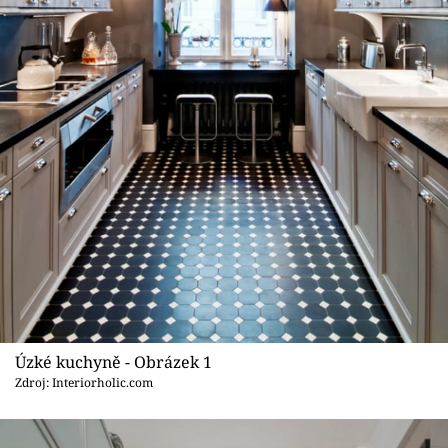
Sledujte prima+
Přihlášení
Sledujte nás
Úzké kuchyně - Obrázek 1
Zdroj: Interiorholic.com