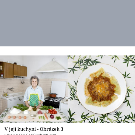
V její kuchyni - Obrázek 3