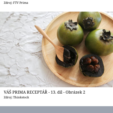
Sledujte prima+
Zdroj: FTV Prima
Přihlášení
Sledujte nás
VÁŠ PRIMA RECEPTÁŘ - 13. díl - Obrázek 2
Zdroj: Thinkstock