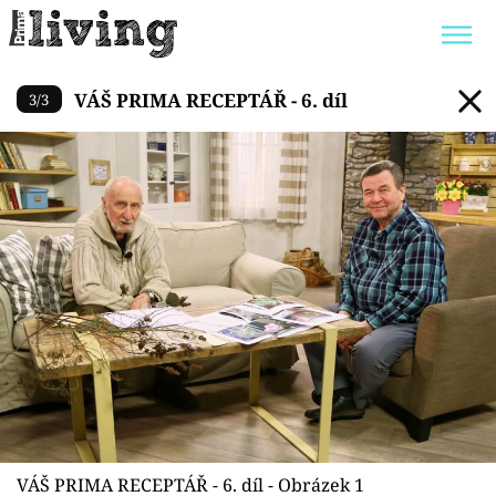
VÁŠ PRIMA RECEPTÁŘ - 6. díl
VÁŠ PRIMA RECEPTÁŘ - 6. díl
3
/
3
Trendy:
JAK UŠETŘIT
POKOJOVÉ KVĚTINY
BYDLENÍ SLAVNÝCH
ZAHRADA
Témata
Bydlení
Zahrada
Design
VÁŠ PRIMA RECEPTÁŘ - 6. díl - Obrázek 1