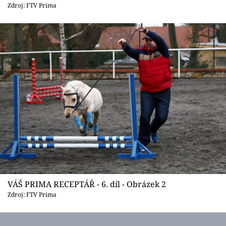
Sledujte prima+
Zdroj: FTV Prima
Přihlášení
Sledujte nás
VÁŠ PRIMA RECEPTÁŘ - 6. díl - Obrázek 2
Zdroj: FTV Prima