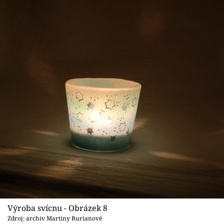
Výroba svícnu - Obrázek 8
Zdroj: archiv Martiny Burianové