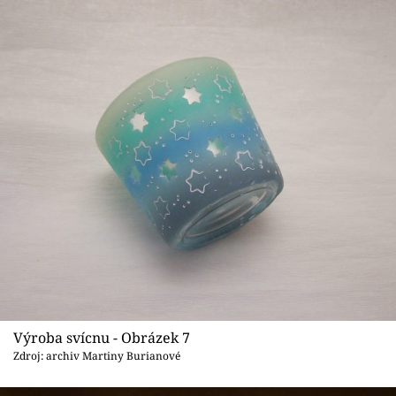
Výroba svícnu - Obrázek 7
Zdroj: archiv Martiny Burianové