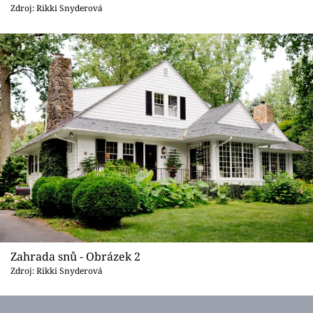
Sledujte prima+
Zdroj: Rikki Snyderová
Přihlášení
Sledujte nás
Zahrada snů - Obrázek 2
Zdroj: Rikki Snyderová