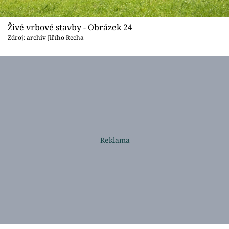
Živé vrbové stavby - Obrázek 24
Zdroj: archiv Jiřího Recha