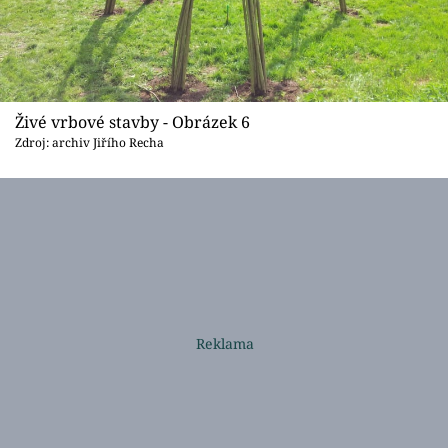
Živé vrbové stavby - Obrázek 6
Zdroj: archiv Jiřího Recha