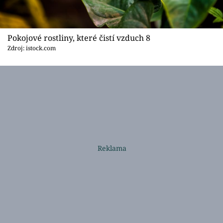
Pokojové rostliny, které čistí vzduch 8
Zdroj: istock.com